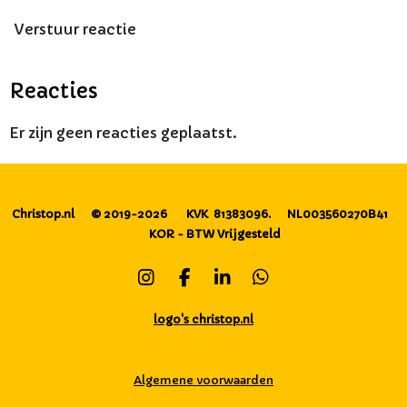
Verstuur reactie
Reacties
Er zijn geen reacties geplaatst.
Christop.nl
© 2019-2026
KVK 81383096.
NL003560270B41
KOR - BTW Vrijgesteld
I
F
L
W
n
a
i
h
s
c
n
a
logo's christop.nl
t
e
k
t
a
b
e
s
g
o
d
A
Algemene voorwaarden
r
o
I
p
a
k
n
p