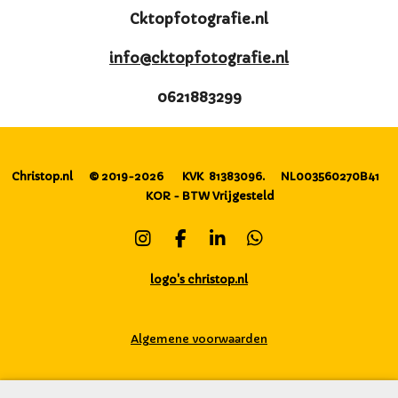
Cktopfotografie.nl
info@cktopfotografie.nl
0621883299
Christop.nl
© 2019-2026
KVK 81383096.
NL003560270B41
KOR - BTW Vrijgesteld
I
F
L
W
n
a
i
h
s
c
n
a
logo's christop.nl
t
e
k
t
a
b
e
s
g
o
d
A
Algemene voorwaarden
r
o
I
p
a
k
n
p
m