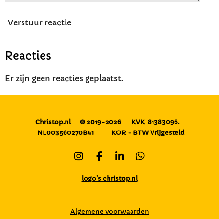
Verstuur reactie
Reacties
Er zijn geen reacties geplaatst.
Christop.nl
© 2019-2026
KVK 81383096.
NL003560270B41
KOR - BTW Vrijgesteld
I
F
L
W
n
a
i
h
s
c
n
a
logo's christop.nl
t
e
k
t
a
b
e
s
g
o
d
A
Algemene voorwaarden
r
o
I
p