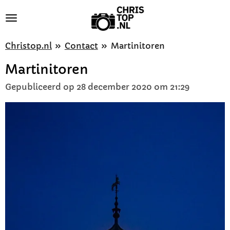
Ga
direct
naar
Christop.nl
»
Contact
»
Martinitoren
de
Martinitoren
hoofdinhoud
Gepubliceerd op 28 december 2020 om 21:29