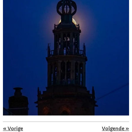
«
Vorige
Volgende
»