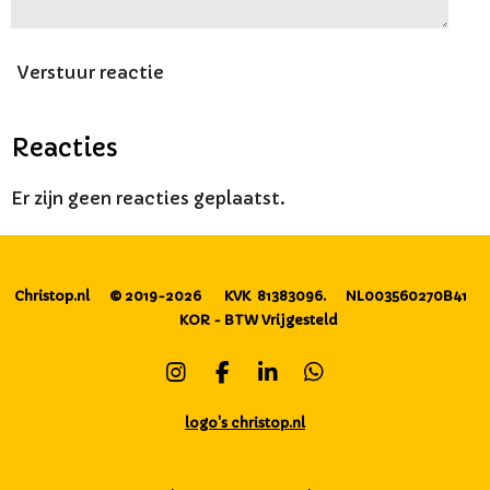
Verstuur reactie
Reacties
Er zijn geen reacties geplaatst.
Christop.nl
© 2019-2026
KVK 81383096.
NL003560270B41
KOR - BTW Vrijgesteld
I
F
L
W
n
a
i
h
s
c
n
a
logo's christop.nl
t
e
k
t
a
b
e
s
g
o
d
A