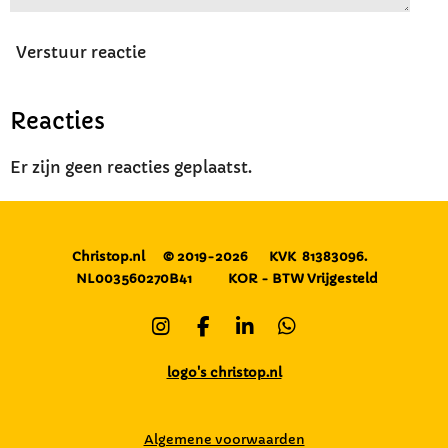
Verstuur reactie
Reacties
Er zijn geen reacties geplaatst.
Christop.nl
© 2019-2026
KVK 81383096.
NL003560270B41
KOR - BTW Vrijgesteld
I
F
L
W
n
a
i
h
s
c
n
a
logo's christop.nl
t
e
k
t
a
b
e
s
g
o
d
A
Algemene voorwaarden
r
o
I
p