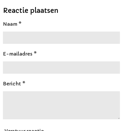
l
e
a
l
e
l
r
e
Reactie plaatsen
n
e
n
Naam *
E-mailadres *
Bericht *