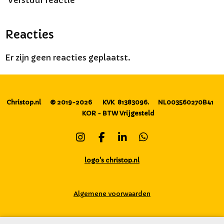
Verstuur reactie
Reacties
Er zijn geen reacties geplaatst.
Christop.nl
© 2019-2026
KVK 81383096.
NL003560270B41
KOR - BTW Vrijgesteld
I
F
L
W
n
a
i
h
s
c
n
a
logo's christop.nl
t
e
k
t
a
b
e
s
g
o
d
A
Algemene voorwaarden
r
o
I
p
a
k
n
p
m