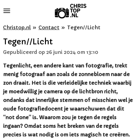
Ga
direct
naar
Christop.nl
»
Contact
»
Tegen//Licht
de
Tegen//Licht
hoofdinhoud
Gepubliceerd op 26 juni 2024 om 13:10
Tegenlicht, een andere kant van fotografie, trekt
menig fotograaf aan zoals de zonnebloem naar de
zon draait. Het is die verleidelijke techniek waarbij
je moedwillig je camera op de lichtbron richt,
ondanks dat innerlijke stemmen of misschien wel je
oude fotografiedocent je waarschuwen dat dit
“not done” is. Waarom zou je tegen de regels
ingaan? Omdat soms het breken van de regels
precies is wat nodig is om iets magisch te creëren.