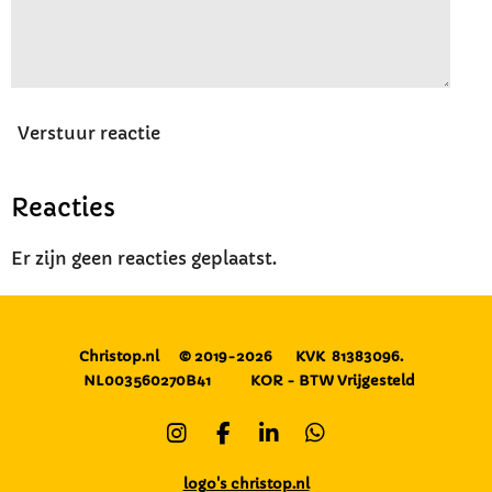
Verstuur reactie
Reacties
Er zijn geen reacties geplaatst.
Christop.nl
© 2019-2026
KVK 81383096.
NL003560270B41
KOR - BTW Vrijgesteld
I
F
L
W
n
a
i
h
s
c
n
a
logo's christop.nl