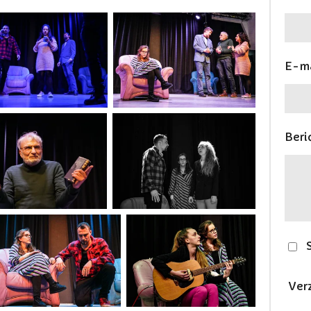
E-ma
Beri
Ver