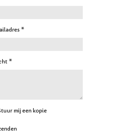
iladres *
cht *
Stuur mij een kopie
zenden