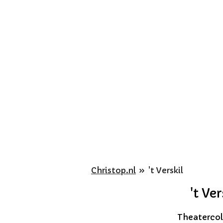
Ga
direct
naar
de
hoofdinhoud
Christop.nl
»
't Verskil
't Ve
Theatercol