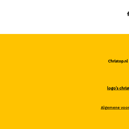
l
Christop.
logo's chris
Algemene voo