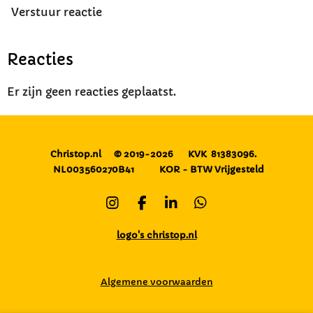
Verstuur reactie
Reacties
Er zijn geen reacties geplaatst.
Christop.nl
© 2019-2026
KVK 81383096.
NL003560270B41
KOR - BTW Vrijgesteld
I
F
L
W
n
a
i
h
s
c
n
a
logo's christop.nl
t
e
k
t
a
b
e
s
g
o
d
A
Algemene voorwaarden
r
o
I
p
a
k
n
p