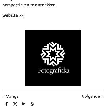
perspectieven te ontdekken.
website >>
«
Vorige
Volgende
»
D
D
S
D