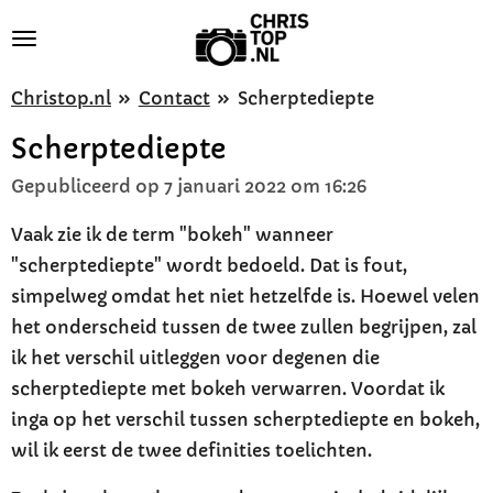
Ga
direct
naar
Christop.nl
»
Contact
»
Scherptediepte
de
Scherptediepte
hoofdinhoud
Gepubliceerd op 7 januari 2022 om 16:26
Vaak zie ik de term "bokeh" wanneer
"scherptediepte" wordt bedoeld. Dat is fout,
simpelweg omdat het niet hetzelfde is. Hoewel velen
het onderscheid tussen de twee zullen begrijpen, zal
ik het verschil uitleggen voor degenen die
scherptediepte met bokeh verwarren. Voordat ik
inga op het verschil tussen scherptediepte en bokeh,
wil ik eerst de twee definities toelichten.