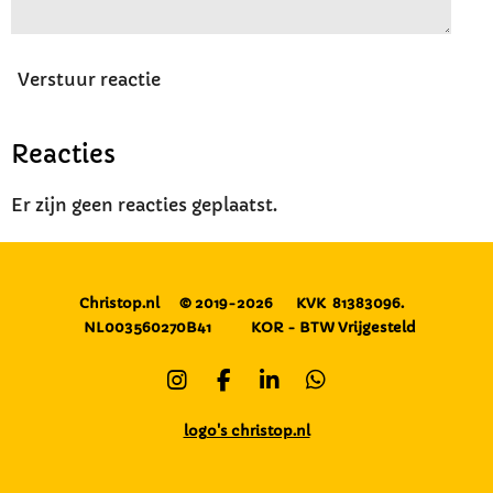
Verstuur reactie
Reacties
Er zijn geen reacties geplaatst.
Christop.nl
© 2019-2026
KVK 81383096.
NL003560270B41
KOR - BTW Vrijgesteld
I
F
L
W
n
a
i
h
s
c
n
a
logo's christop.nl
t
e
k
t
a
b
e
s
g
o
d
A