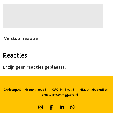
Verstuur reactie
Reacties
Er zijn geen reacties geplaatst.
Christop.nl
© 2019-2026
KVK 81383096.
NL003560270B41
KOR - BTW Vrijgesteld
I
F
L
W