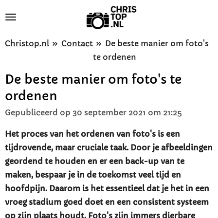
Ga
direct
naar
Christop.nl
»
Contact
»
De beste manier om foto's
de
te ordenen
hoofdinhoud
De beste manier om foto's te
ordenen
Gepubliceerd op 30 september 2021 om 21:25
Het proces van het ordenen van foto's is een
tijdrovende, maar cruciale taak. Door je afbeeldingen
geordend te houden en er een back-up van te
maken, bespaar je in de toekomst veel tijd en
hoofdpijn. Daarom is het essentieel dat je het in een
vroeg stadium goed doet en een consistent systeem
op zijn plaats houdt. Foto's zijn immers dierbare