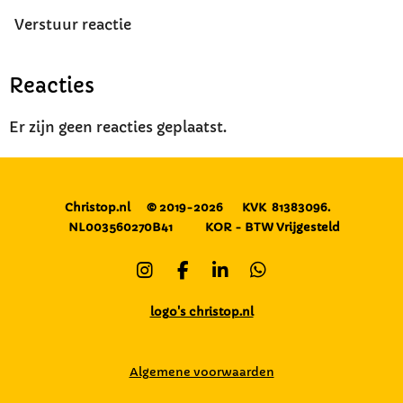
Verstuur reactie
Reacties
Er zijn geen reacties geplaatst.
Christop.nl
© 2019-2026
KVK 81383096.
NL003560270B41
KOR - BTW Vrijgesteld
I
F
L
W
n
a
i
h
s
c
n
a
logo's christop.nl
t
e
k
t
a
b
e
s
g
o
d
A
Algemene voorwaarden
r
o
I
p
a
k
n
p