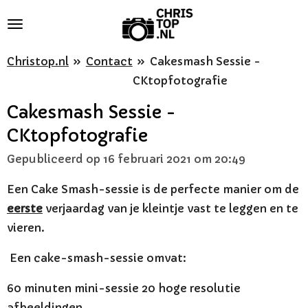
Ga
direct
naar
Christop.nl
»
Contact
»
Cakesmash Sessie -
de
CKtopfotografie
hoofdinhoud
Cakesmash Sessie -
CKtopfotografie
Gepubliceerd op 16 februari 2021 om 20:49
Een Cake Smash-sessie is de perfecte manier om de
eerste
verjaardag van je kleintje vast te leggen en te
vieren.
Een cake-smash-sessie omvat:
60 minuten mini-sessie 20 hoge resolutie
afbeeldingen.