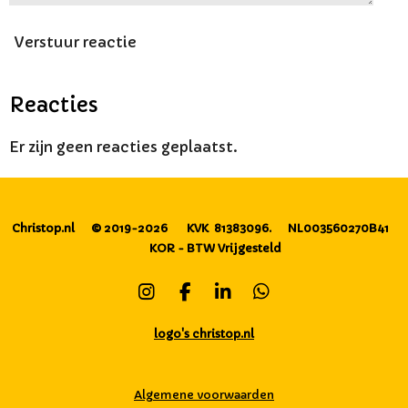
Verstuur reactie
Reacties
Er zijn geen reacties geplaatst.
Christop.nl
© 2019-2026
KVK 81383096.
NL003560270B41
KOR - BTW Vrijgesteld
I
F
L
W
n
a
i
h
s
c
n
a
logo's christop.nl
t
e
k
t
a
b
e
s
g
o
d
A
Algemene voorwaarden
r
o
I
p