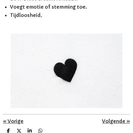
Voegt emotie of stemming toe.
Tijdloosheid.
«
Vorige
Volgende
»
D
D
S
D