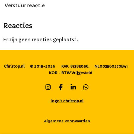
Verstuur reactie
Reacties
Er zijn geen reacties geplaatst.
Christop.nl
© 2019-2026
KVK 81383096.
NL003560270B41
KOR - BTW Vrijgesteld
I
F
L
W
n
a
i
h
s
c
n
a
logo's christop.nl
t
e
k
t
a
b
e
s
g
o
d
A
Algemene voorwaarden
r
o
I
p
a
k
n
p