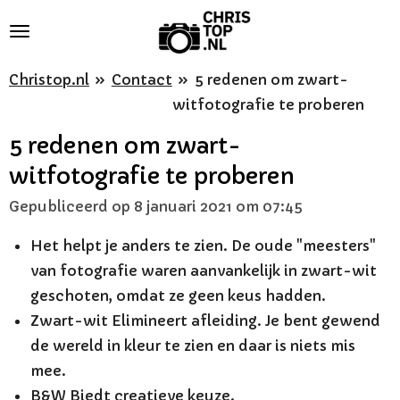
Ga
direct
naar
Christop.nl
»
Contact
»
5 redenen om zwart-
de
witfotografie te proberen
hoofdinhoud
5 redenen om zwart-
witfotografie te proberen
Gepubliceerd op 8 januari 2021 om 07:45
Het helpt je anders te zien. De oude "meesters"
van fotografie waren aanvankelijk in zwart-wit
geschoten, omdat ze geen keus hadden.
Zwart-wit Elimineert afleiding. Je bent gewend
de wereld in kleur te zien en daar is niets mis
mee.
B&W Biedt creatieve keuze.