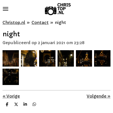
Ga
direct
naar
Christop.nl
»
Contact
»
night
de
night
hoofdinhoud
Gepubliceerd op 2 januari 2021 om 23:28
«
Vorige
Volgende
»
D
D
S
D
e
e
h
e