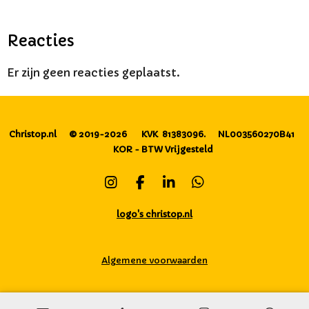
Reacties
Er zijn geen reacties geplaatst.
Christop.nl
© 2019-2026
KVK 81383096.
NL003560270B41
KOR - BTW Vrijgesteld
I
F
L
W
n
a
i
h
s
c
n
a
logo's christop.nl
t
e
k
t
a
b
e
s
g
o
d
A
Algemene voorwaarden
r
o
I
p
a
k
n
p
m