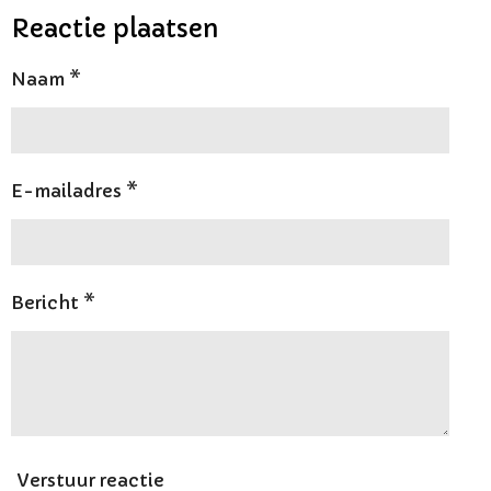
l
e
a
l
e
l
r
e
Reactie plaatsen
n
e
n
Naam *
E-mailadres *
Bericht *
Verstuur reactie