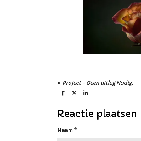
«
Project - Geen uitleg Nodig.
D
D
S
e
e
h
l
e
a
e
l
r
Reactie plaatsen
n
e
Naam *