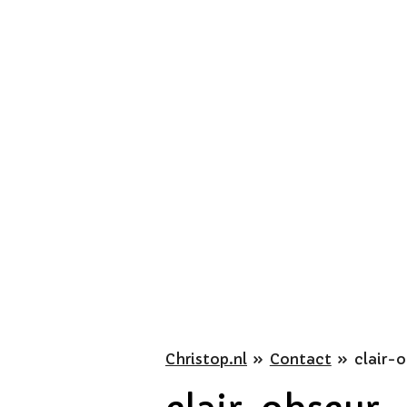
Ga
direct
naar
de
hoofdinhoud
Christop.nl
»
Contact
»
clair-