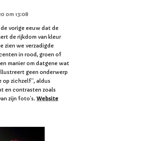
20 om 13:08
n de vorige eeuw dat de
ert de rijkdom van kleur
ie zien we verzadigde
centen in rood, groen of
 een manier om datgene wat
illustreert geen onderwerp
 op zichzelf”, aldus
ht en contrasten zoals
an zijn foto’s.
Website