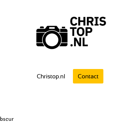
Christop.nl
Contact
obscur