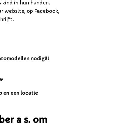
s kind in hun handen.
aar website, op Facebook,
hrijft.
otomodellen nodig!!!
 ❤
p en een locatie
er a s. om