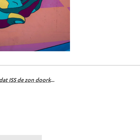
Ongelooflijke foto's laten zien dat ISS de zon doorkruist