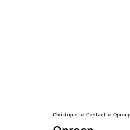
Ga
direct
naar
de
hoofdinhoud
Christop.nl
»
Contact
»
Oproe