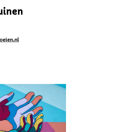
uinen
eien.nl