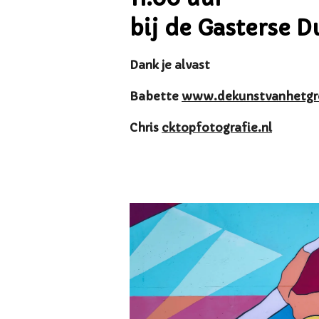
bij de Gasterse D
Dank je alvast
Babette
www.dekunstvanhetgro
Chris
cktopfotografie.nl