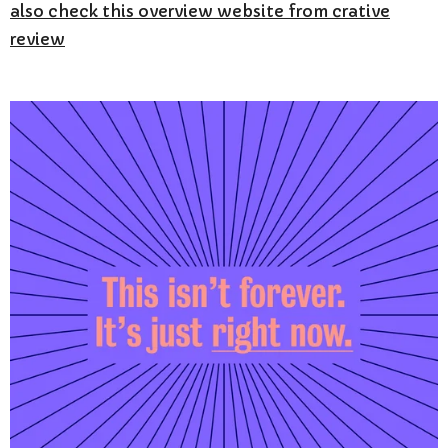
also check this overview website from crative
review