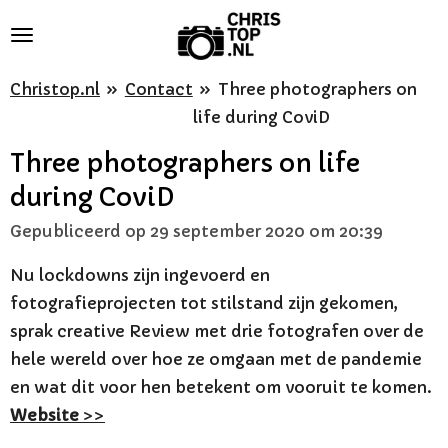
Ga
direct
naar
Christop.nl
»
Contact
»
Three photographers on
de
life during CoviD
hoofdinhoud
Three photographers on life
during CoviD
Gepubliceerd op 29 september 2020 om 20:39
Nu lockdowns zijn ingevoerd en
fotografieprojecten tot stilstand zijn gekomen,
sprak creative Review met drie fotografen over de
hele wereld over hoe ze omgaan met de pandemie
en wat dit voor hen betekent om vooruit te komen.
Website
>>