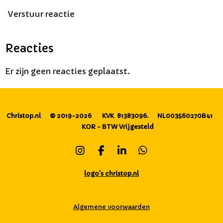
Verstuur reactie
Reacties
Er zijn geen reacties geplaatst.
Christop.nl
© 2019-2026
KVK 81383096.
NL003560270B41
KOR - BTW Vrijgesteld
I
F
L
W
n
a
i
h
s
c
n
a
logo's christop.nl
t
e
k
t
a
b
e
s
g
o
d
A
Algemene voorwaarden
r
o
I
p
a
k
n
p