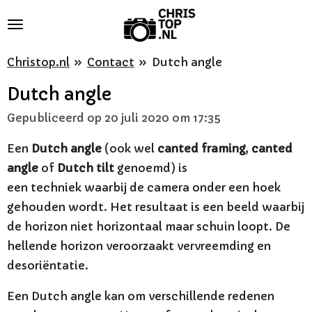
Ga
direct
naar
Christop.nl
»
Contact
»
Dutch angle
de
Dutch angle
hoofdinhoud
Gepubliceerd op 20 juli 2020 om 17:35
Een
Dutch angle
(ook wel
canted framing
,
canted
angle
of
Dutch tilt
genoemd) is
een
techniek
waarbij de
camera
onder een hoek
gehouden wordt. Het resultaat is een beeld waarbij
de
horizon
niet
horizontaal
maar schuin loopt. De
hellende horizon veroorzaakt vervreemding en
desoriëntatie.
Een Dutch angle kan om verschillende redenen