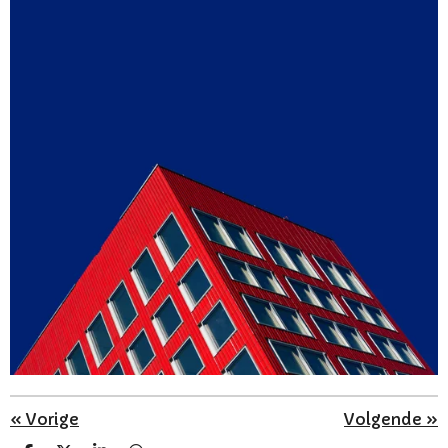
«
Vorige
Volgende
»