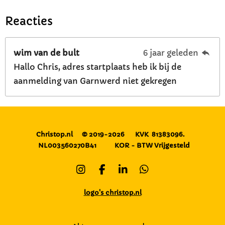
Reacties
wim van de bult
6 jaar geleden
Hallo Chris, adres startplaats heb ik bij de
aanmelding van Garnwerd niet gekregen
Christop.nl
© 2019-2026
KVK 81383096.
NL003560270B41
KOR - BTW Vrijgesteld
I
F
L
W
n
a
i
h
s
c
n
a
logo's christop.nl
t
e
k
t
a
b
e
s
g
o
d
A