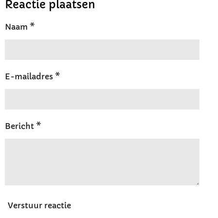
e
l
r
e
Reactie plaatsen
n
e
n
Naam *
E-mailadres *
Bericht *
Verstuur reactie