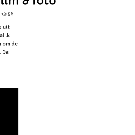
film & foto
 13:56
e uit
l ik
lm om de
. De