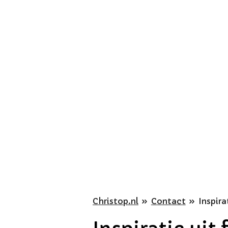
Ga
direct
naar
de
hoofdinhoud
Christop.nl
»
Contact
»
Inspira