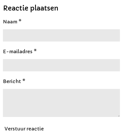
l
e
a
l
e
l
r
e
Reactie plaatsen
n
e
n
Naam *
E-mailadres *
Bericht *
Verstuur reactie