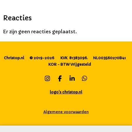
Reacties
Er zijn geen reacties geplaatst.
Christop.nl
© 2019-2026
KVK 81383096.
NL003560270B41
KOR - BTW Vrijgesteld
I
F
L
W
n
a
i
h
s
c
n
a
logo's christop.nl
t
e
k
t
a
b
e
s
g
o
d
A
Algemene voorwaarden
r
o
I
p
a
k
n
p
m