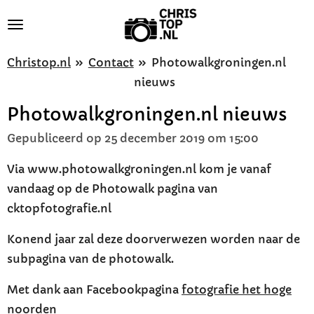
Ga
direct
naar
Christop.nl
»
Contact
»
Photowalkgroningen.nl
de
nieuws
hoofdinhoud
Photowalkgroningen.nl nieuws
Gepubliceerd op 25 december 2019 om 15:00
Via www.photowalkgroningen.nl kom je vanaf
vandaag op de Photowalk pagina van
cktopfotografie.nl
Konend jaar zal deze doorverwezen worden naar de
subpagina van de photowalk.
Met dank aan Facebookpagina
fotografie het hoge
noorden