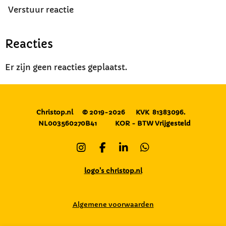
Verstuur reactie
Reacties
Er zijn geen reacties geplaatst.
Christop.nl
© 2019-2026
KVK 81383096.
NL003560270B41
KOR - BTW Vrijgesteld
I
F
L
W
n
a
i
h
s
c
n
a
logo's christop.nl
t
e
k
t
a
b
e
s
g
o
d
A
Algemene voorwaarden
r
o
I
p
a
k
n
p