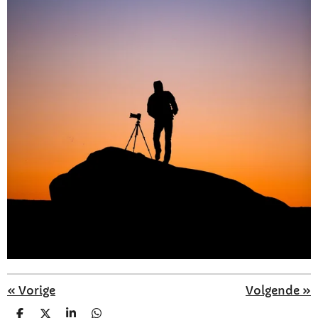
«
Vorige
Volgende
»
D
D
S
D