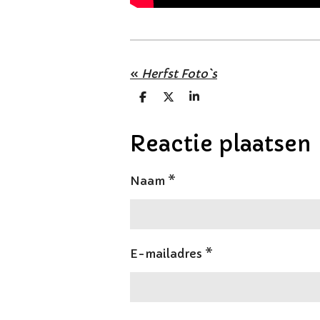
«
Herfst Foto`s
D
D
S
e
e
h
l
e
a
e
l
r
Reactie plaatsen
n
e
Naam *
E-mailadres *