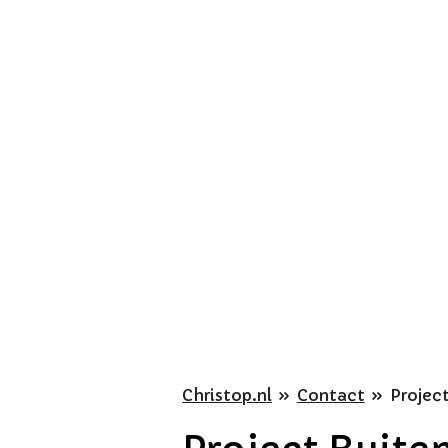
Ga
direct
naar
de
hoofdinhoud
Christop.nl
»
Contact
»
Projec