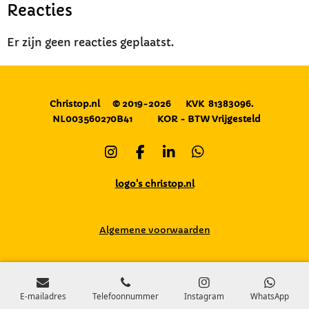
Reacties
Er zijn geen reacties geplaatst.
Christop.nl
© 2019-2026
KVK 81383096.
NL003560270B41
KOR - BTW Vrijgesteld
I
F
L
W
n
a
i
h
s
c
n
a
logo's christop.nl
t
e
k
t
a
b
e
s
g
o
d
A
Algemene voorwaarden
r
o
I
p
a
k
n
p
m
E-mailadres
Telefoonnummer
Instagram
WhatsApp