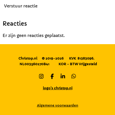
Verstuur reactie
Reacties
Er zijn geen reacties geplaatst.
Christop.nl
© 2019-2026
KVK 81383096.
NL003560270B41
KOR - BTW Vrijgesteld
I
F
L
W
n
a
i
h
s
c
n
a
logo's christop.nl
t
e
k
t
a
b
e
s
g
o
d
A
Algemene voorwaarden
r
o
I
p
a
k
n
p