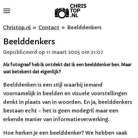
Ga
direct
naar
Christop.nl
»
Contact
»
Beelddenkers
de
Beelddenkers
hoofdinhoud
Gepubliceerd op 11 maart 2025 om 21:07
Als fotograaf heb ik ontdekt dat ik een beelddenker ben. Maar
wat betekent dat eigenlijk?
Beelddenken is een stijl waarbij iemand
voornamelijk in beelden en visuele voorstellingen
denkt in plaats van in woorden. En ja, beelddenkers
bestaan echt - het is geen modegril maar een
erkende manier van informatieverwerking.
Hoe herken je een beelddenker? We hebben vaak