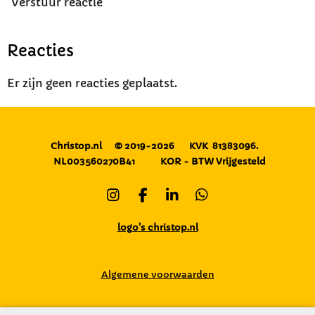
Verstuur reactie
Reacties
Er zijn geen reacties geplaatst.
Christop.nl
© 2019-2026
KVK 81383096.
NL003560270B41
KOR - BTW Vrijgesteld
I
F
L
W
n
a
i
h
s
c
n
a
logo's christop.nl
t
e
k
t
a
b
e
s
g
o
d
A
Algemene voorwaarden
r
o
I
p
a
k
n
p
m