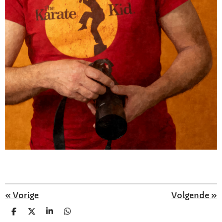
«
Vorige
Volgende
»
D
D
S
D