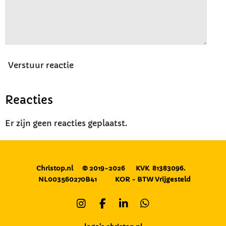
Verstuur reactie
Reacties
Er zijn geen reacties geplaatst.
Christop.nl
© 2019-2026
KVK 81383096.
NL003560270B41
KOR - BTW Vrijgesteld
I
F
L
W
n
a
i
h