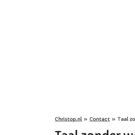
Ga
direct
naar
de
hoofdinhoud
Christop.nl
»
Contact
»
Taal z