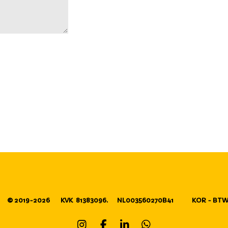
nl
© 2019-2026
KVK 81383096.
NL003560270B41
KOR - BTW 