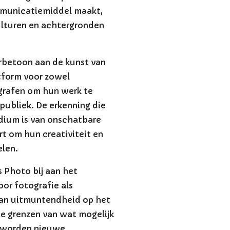
mmunicatiemiddel maakt,
ulturen en achtergronden
erbetoon aan de kunst van
tform voor zowel
grafen om hun werk te
publiek. De erkenning die
dium is van onschatbare
t om hun creativiteit en
len.
 Photo bij aan het
or fotografie als
van uitmuntendheid op het
e grenzen van wat mogelijk
n worden nieuwe