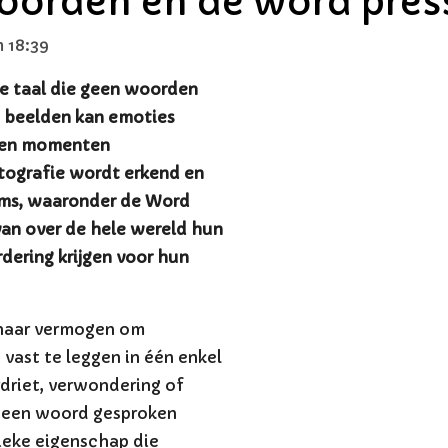
oorden en de word pres
 18:39
le taal die geen woorden
n beelden kan emoties
n en momenten
tografie wordt erkend en
orms, waaronder de Word
an over de hele wereld hun
dering krijgen voor hun
n haar vermogen om
ast te leggen in één enkel
rdriet, verwondering of
 een woord gesproken
ieke eigenschap die