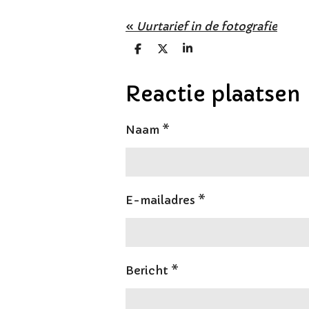
«
Uurtarief in de fotografie
D
D
S
e
e
h
l
e
a
e
l
r
Reactie plaatsen
n
e
Naam *
E-mailadres *
Bericht *