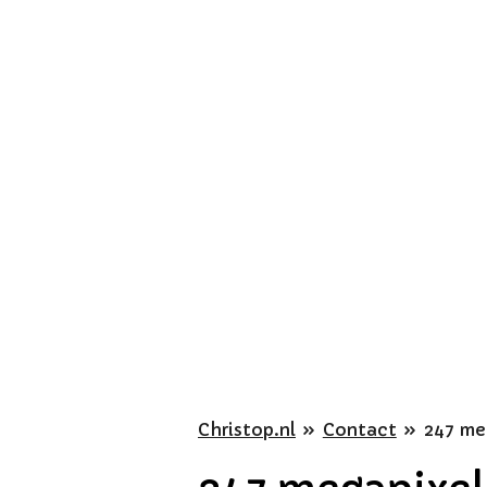
Ga
direct
naar
de
hoofdinhoud
Christop.nl
»
Contact
»
247 me