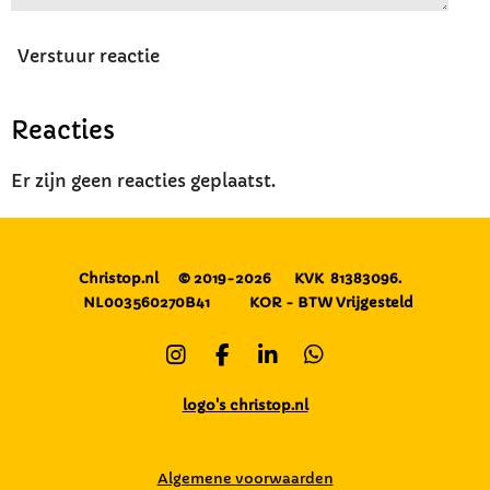
Verstuur reactie
Reacties
Er zijn geen reacties geplaatst.
Christop.nl
© 2019-2026
KVK 81383096.
NL003560270B41
KOR - BTW Vrijgesteld
I
F
L
W
n
a
i
h
s
c
n
a
logo's christop.nl
t
e
k
t
a
b
e
s
g
o
d
A
Algemene voorwaarden
r
o
I
p