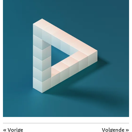
«
Vorige
Volgende
»