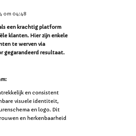
24 om 04:48
als een krachtig platform
le klanten. Hier zijn enkele
nten te werven via
r gegarandeerd resultaat.
am:
trekkelijk en consistent
bare visuele identiteit,
urenschema en logo. Dit
trouwen en herkenbaarheid