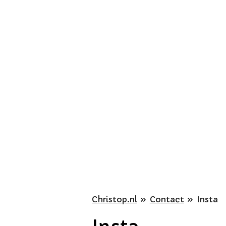
Ga
direct
naar
de
hoofdinhoud
Christop.nl
»
Contact
»
Insta