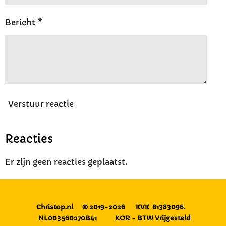
Bericht *
Verstuur reactie
Reacties
Er zijn geen reacties geplaatst.
Christop.nl
© 2019-2026
KVK 81383096.
NL003560270B41
KOR - BTW Vrijgesteld