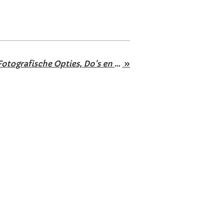
Snelheid Vastleggen: Fotografische Opties, Do's en Don'ts
»