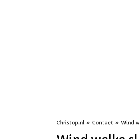
Ga
direct
naar
de
hoofdinhoud
Christop.nl
»
Contact
»
Wind we