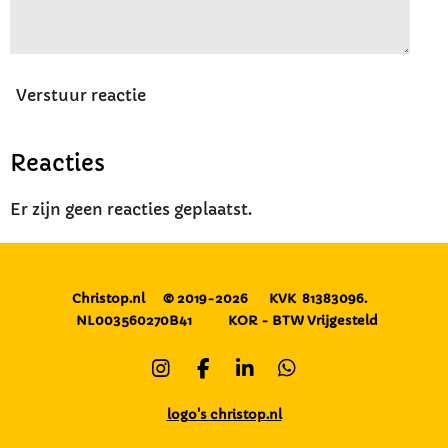
Verstuur reactie
Reacties
Er zijn geen reacties geplaatst.
Christop.nl
© 2019-2026
KVK 81383096.
NL003560270B41
KOR - BTW Vrijgesteld
I
F
L
W
n
a
i
h
s
c
n
a
logo's christop.nl
t
e
k
t