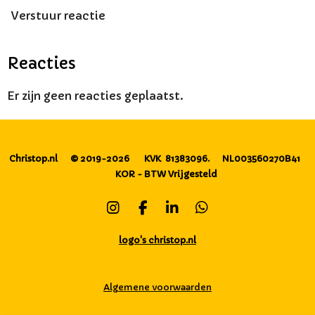
Verstuur reactie
Reacties
Er zijn geen reacties geplaatst.
Christop.nl
© 2019-2026
KVK 81383096.
NL003560270B41
KOR - BTW Vrijgesteld
I
F
L
W
n
a
i
h
s
c
n
a
logo's christop.nl
t
e
k
t
a
b
e
s
g
o
d
A
Algemene voorwaarden
r
o
I
p
a
k
n
p