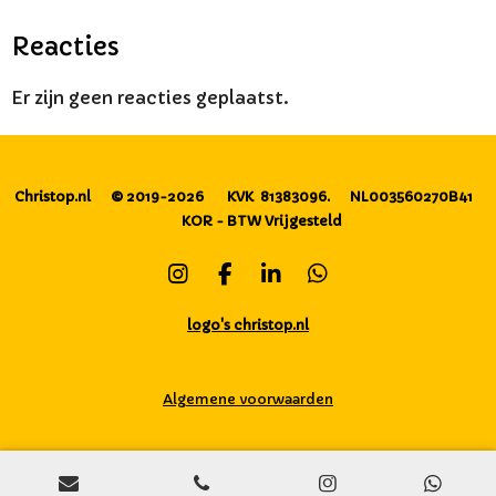
Reacties
Er zijn geen reacties geplaatst.
Christop.nl
© 2019-2026
KVK 81383096.
NL003560270B41
KOR - BTW Vrijgesteld
I
F
L
W
n
a
i
h
s
c
n
a
logo's christop.nl
t
e
k
t
a
b
e
s
g
o
d
A
Algemene voorwaarden
r
o
I
p
a
k
n
p
m