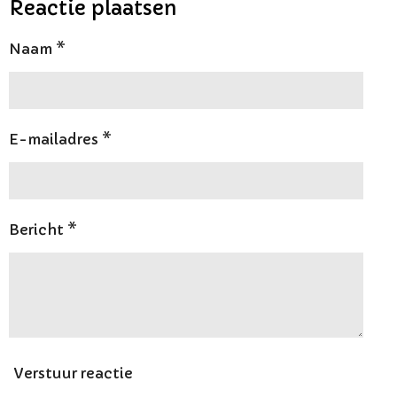
e
l
r
e
Reactie plaatsen
n
e
n
Naam *
E-mailadres *
Bericht *
Verstuur reactie