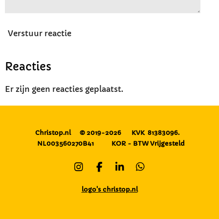
Verstuur reactie
Reacties
Er zijn geen reacties geplaatst.
Christop.nl
© 2019-2026
KVK 81383096.
NL003560270B41
KOR - BTW Vrijgesteld
I
F
L
W
n
a
i
h
s
c
n
a
logo's christop.nl
t
e
k
t
a
b
e
s
g
o
d
A