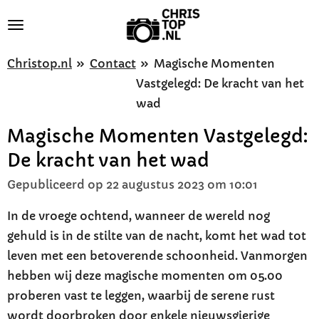
Ga
direct
naar
Christop.nl
»
Contact
»
Magische Momenten
de
Vastgelegd: De kracht van het
hoofdinhoud
wad
Magische Momenten Vastgelegd:
De kracht van het wad
Gepubliceerd op 22 augustus 2023 om 10:01
In de vroege ochtend, wanneer de wereld nog
gehuld is in de stilte van de nacht, komt het wad tot
leven met een betoverende schoonheid. Vanmorgen
hebben wij deze magische momenten om 05.00
proberen vast te leggen, waarbij de serene rust
wordt doorbroken door enkele nieuwsgierige