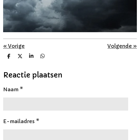
«
Vorige
Volgende
»
D
D
S
D
e
e
h
e
l
e
a
l
e
l
r
e
Reactie plaatsen
n
e
n
Naam *
E-mailadres *