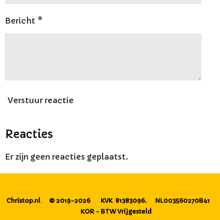
Bericht *
Verstuur reactie
Reacties
Er zijn geen reacties geplaatst.
Christop.nl
© 2019-2026
KVK 81383096.
NL003560270B41
KOR - BTW Vrijgesteld