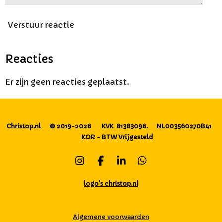
Verstuur reactie
Reacties
Er zijn geen reacties geplaatst.
Christop.nl
© 2019-2026
KVK 81383096.
NL003560270B41
KOR - BTW Vrijgesteld
I
F
L
W
n
a
i
h
s
c
n
a
logo's christop.nl
t
e
k
t
a
b
e
s
g
o
d
A
Algemene voorwaarden
r
o
I
p