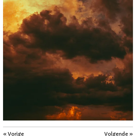
«
Vorige
Volgende
»