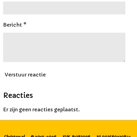
Bericht *
Verstuur reactie
Reacties
Er zijn geen reacties geplaatst.
Christop.nl
© 2019-2026
KVK 81383096.
NL003560270B41