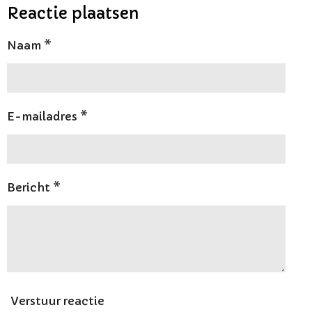
e
l
r
e
Reactie plaatsen
n
e
n
Naam *
E-mailadres *
Bericht *
Verstuur reactie