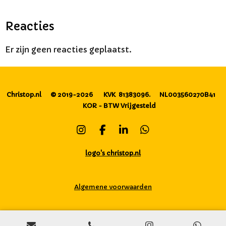
Reacties
Er zijn geen reacties geplaatst.
Christop.nl
© 2019-2026
KVK 81383096.
NL003560270B41
KOR - BTW Vrijgesteld
I
F
L
W
n
a
i
h
s
c
n
a
logo's christop.nl
t
e
k
t
a
b
e
s
g
o
d
A
Algemene voorwaarden
r
o
I
p
a
k
n
p
m