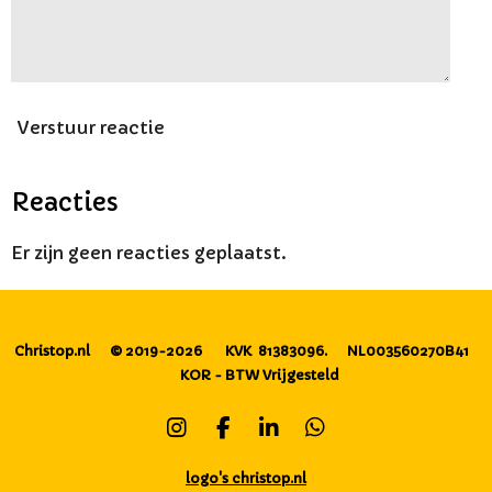
Verstuur reactie
Reacties
Er zijn geen reacties geplaatst.
Christop.nl
© 2019-2026
KVK 81383096.
NL003560270B41
KOR - BTW Vrijgesteld
I
F
L
W
n
a
i
h
s
c
n
a
logo's christop.nl