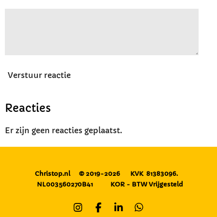
Verstuur reactie
Reacties
Er zijn geen reacties geplaatst.
Christop.nl
© 2019-2026
KVK 81383096.
NL003560270B41
KOR - BTW Vrijgesteld
I
F
L
W