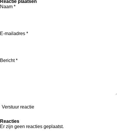
e
e
h
e
Reactie plaatsen
l
e
a
l
Naam *
e
l
r
e
n
e
n
E-mailadres *
Bericht *
Verstuur reactie
Reacties
Er zijn geen reacties geplaatst.