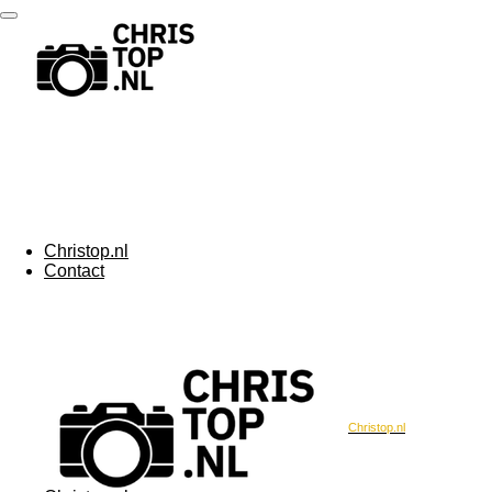
Ga
direct
naar
de
hoofdinhoud
Christop.nl
Contact
Christop.nl