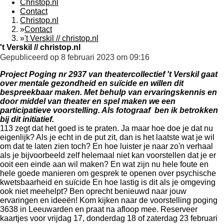
Christop.nl
Contact
Christop.nl
»
Contact
»
't Verskil // christop.nl
't Verskil // christop.nl
Gepubliceerd op 8 februari 2023 om 09:16
Project Poging nr 2937 van theatercollectief 't Verskil gaat
over mentale gezondheid en suïcide en willen dit
bespreekbaar maken. Met behulp van ervaringskennis en
door middel van theater en spel maken we een
participatieve voorstelling. Als fotograaf ben ik betrokken
bij dit initiatief.
113 zegt dat het goed is te praten. Ja maar hoe doe je dat nu
eigenlijk? Als je echt in de put zit, dan is het laatste wat je wil
om dat te laten zien toch? En hoe luister je naar zo'n verhaal
als je bijvoorbeeld zelf helemaal niet kan voorstellen dat je er
ooit een einde aan wil maken? En wat zijn nu hele foute en
hele goede manieren om gesprek te openen over psychische
kwetsbaarheid en suïcide En hoe lastig is dit als je omgeving
ook niet meehelpt? Ben oprecht benieuwd naar jouw
ervaringen en ideeën! Kom kijken naar de voorstelling poging
3638 in Leeuwarden en praat na afloop mee. Reserveer
kaartjes voor vrijdag 17, donderdag 18 of zaterdag 23 februari